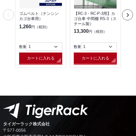
ゴムベルト（ナンシン
【RC-3・RC-P-3用】カ
【R
カゴ台車用）
ゴ台車 中間棚 RS-3（ス
ゴ台
チール製）
（帯
1,260
円（税別）
仕様）
13,300
円（税別）
22,
数量
数量
数量
カートに入れる
カートに入れる
タイガーラック株式会社
〒577-0056