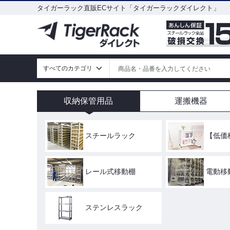
タイガーラック直販ECサイト「タイガーラックダイレクト」
収納保管用品
運搬機器
スチールラック
【低価
レール式移動棚
電動移
ステンレスラック