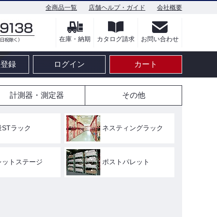
全商品一覧
店舗ヘルプ・ガイド
会社概要
在庫・納期
カタログ請求
お問い合わせ
員登録
ログイン
カート
計測器・測定器
その他
量STラック
ネスティングラック
レットステージ
ポストパレット