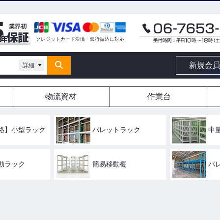
クレジットカード決済・銀行振込に対応
新規会
詳細
物流資材
作業台
格】小型ラック
パレットラック
中
動ラック
簡易移動棚
パ