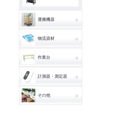
+
運搬機器
+
物流資材
+
作業台
+
計測器・測定器
+
その他