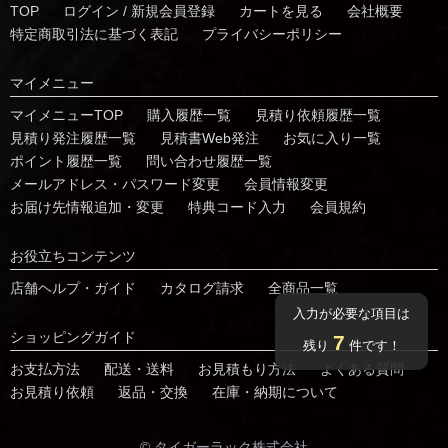
TOP
ログイン / 新規会員登録
カートを見る
会社概要
特定商取引法に基づく表記
プライバシーポリシー
マイメニュー
マイメニューTOP
購入履歴一覧
⾒積り依頼履歴⼀覧
⾒積り発注履歴⼀覧
見積書Web発注
お気に⼊り⼀覧
ポイント履歴⼀覧
問い合わせ履歴⼀覧
メールアドレス・パスワード変更
会員情報変更
お届け先情報追加・変更
特典コード⼊⼒
会員規約
お役⽴ちコンテンツ
店舗ヘルプ・ガイド
カタログ請求
全商品一覧
入力が必要な項目は
ショッピングガイド
7
残り
件です！
お⽀払⽅法
配送・送料
お見積もり方法
よくある質問
お⾒積り依頼
返品・交換
在庫・納期について
© タイガーラック株式会社