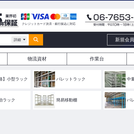
クレジットカード決済・銀行振込に対応
新規会
詳細
物流資材
作業台
格】小型ラック
パレットラック
中
動ラック
簡易移動棚
パ