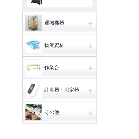
+
運搬機器
+
物流資材
+
作業台
+
計測器・測定器
+
その他