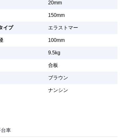
20mm
150mm
タイプ
エラストマー
径
100mm
9.5kg
合板
ブラウン
ナンシン
平台車