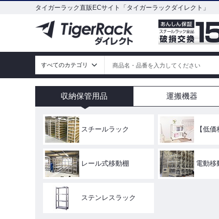
タイガーラック直販ECサイト「タイガーラックダイレクト」
収納保管用品
運搬機器
スチールラック
【低価
レール式移動棚
電動移
ステンレスラック