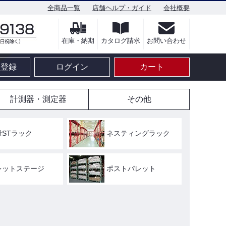
全商品一覧
店舗ヘルプ・ガイド
会社概要
在庫・納期
カタログ請求
お問い合わせ
員登録
ログイン
カート
計測器・測定器
その他
量STラック
ネスティングラック
レットステージ
ポストパレット