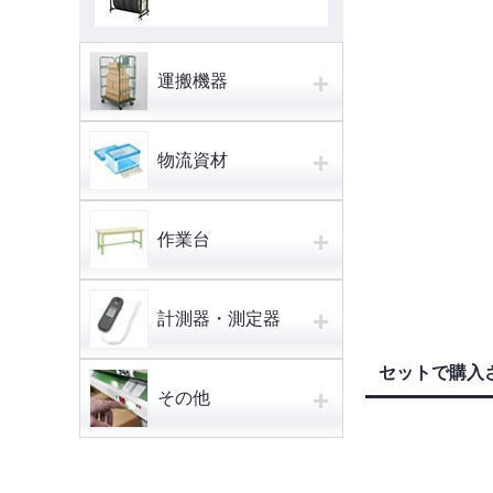
+
運搬機器
+
物流資材
+
作業台
+
計測器・測定器
セットで購入
+
その他