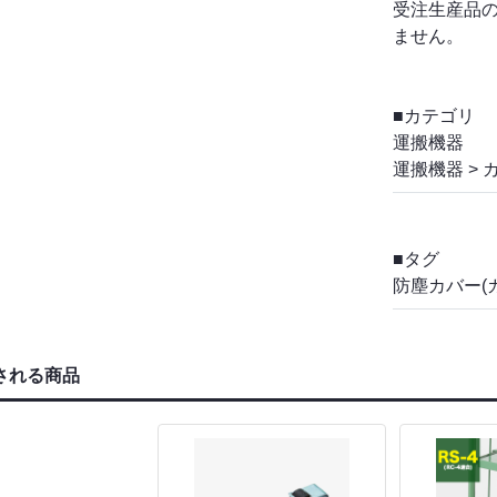
受注生産品
ません。
■カテゴリ
運搬機器
運搬機器
>
■タグ
防塵カバー(
される商品