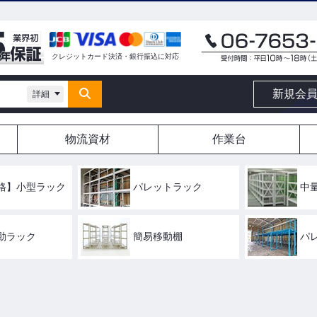
クレジットカード決済・銀行振込に対応
新規会
詳細
物流資材
作業台
格】小型ラック
パレットラック
中
動ラック
簡易移動棚
パ