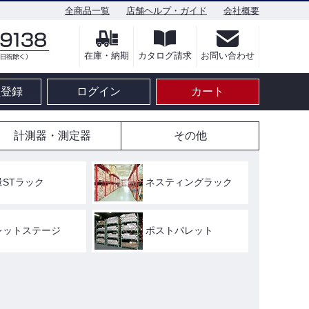
全商品一覧
店舗ヘルプ・ガイド
会社概要
在庫・納期
カタログ請求
お問い合わせ
員登録
ログイン
カート
計測器・測定器
その他
量STラック
ネスティングラック
レットステージ
ポストパレット