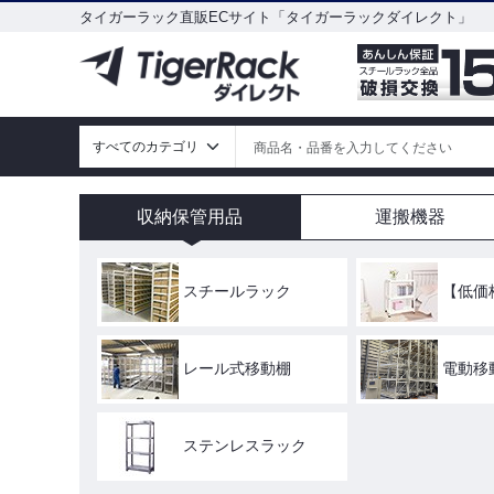
タイガーラック直販ECサイト「タイガーラックダイレクト」
収納保管用品
運搬機器
スチールラック
【低価
レール式移動棚
電動移
ステンレスラック