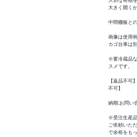
大切な荷物
大きく開くか
中間棚板と
画像は使用
カゴ台車は
※要冷蔵品
スメです。
【返品不可】
不可】
納期:お問い
※受注生産
ご依頼いた
で余裕をも