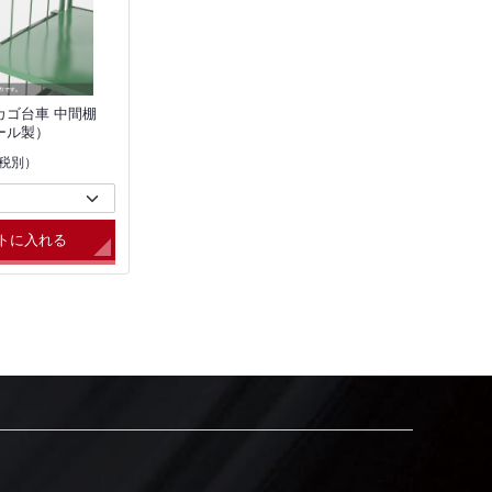
】カゴ台車 中間棚
チール製）
税別）
トに入れる