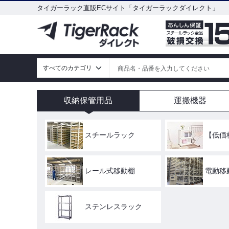
タイガーラック直販ECサイト「タイガーラックダイレクト」
収納保管用品
運搬機器
スチールラック
【低価
レール式移動棚
電動移
ステンレスラック