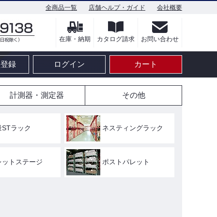
全商品一覧
店舗ヘルプ・ガイド
会社概要
在庫・納期
カタログ請求
お問い合わせ
員登録
ログイン
カート
計測器・測定器
その他
量STラック
ネスティングラック
レットステージ
ポストパレット