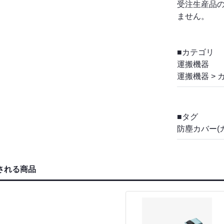
受注生産品
ません。
■カテゴリ
運搬機器
運搬機器
>
■タグ
防塵カバー(
される商品