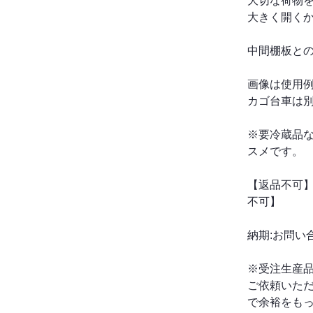
大切な荷物
大きく開くか
中間棚板と
画像は使用
カゴ台車は
※要冷蔵品
スメです。
【返品不可】
不可】
納期:お問い
※受注生産
ご依頼いた
で余裕をも