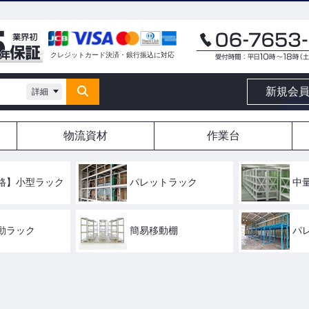
クレジットカード決済・銀行振込に対応
新規会
詳細
物流資材
作業台
格】小型ラック
パレットラック
中
動ラック
簡易移動棚
パ