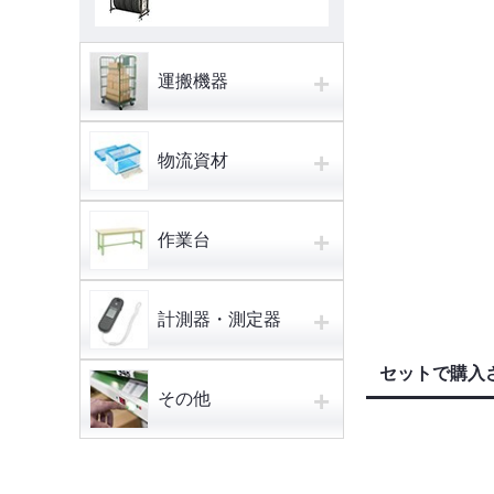
+
運搬機器
+
物流資材
+
作業台
+
計測器・測定器
セットで購入
+
その他