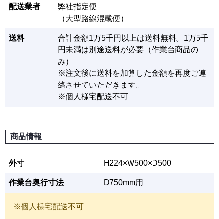
配送業者
弊社指定便
（大型路線混載便）
送料
合計金額1万5千円以上は送料無料。1万5千
円未満は別途送料が必要（作業台商品の
み）
※注文後に送料を加算した金額を再度ご連
絡させていただきます。
※個人様宅配送不可
商品情報
外寸
H224×W500×D500
作業台奥行寸法
D750mm用
※個人様宅配送不可