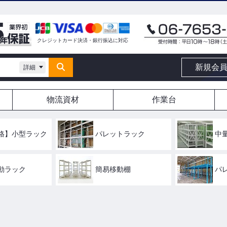
クレジットカード決済・銀行振込に対応
新規会
詳細
物流資材
作業台
格】小型ラック
パレットラック
中
動ラック
簡易移動棚
パ