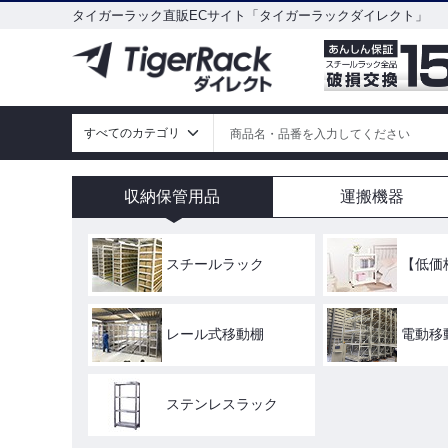
タイガーラック直販ECサイト「タイガーラックダイレクト」
収納保管用品
運搬機器
スチールラック
【低価
レール式移動棚
電動移
ステンレスラック