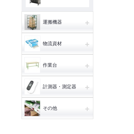
+
運搬機器
+
物流資材
+
作業台
+
計測器・測定器
+
その他