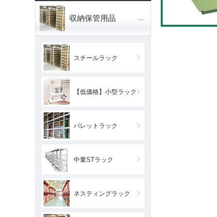
−
収納保管用品
スチールラック
【低価格】小型ラック
パレットラック
中量STラック
ネスティングラック