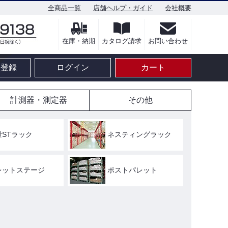
全商品一覧
店舗ヘルプ・ガイド
会社概要
在庫・納期
カタログ請求
お問い合わせ
員登録
ログイン
カート
計測器・測定器
その他
量STラック
ネスティングラック
レットステージ
ポストパレット