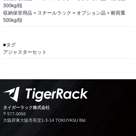
300kg/段
収納保管用品
>
スチールラック
>
オプション品
>
耐荷重
500kg/段
■タグ
アジャスターセット
タイガーラック株式会社
〒577-0056
⼤阪府東⼤阪市⻑堂1-3-14 TOKUYASU Bld.