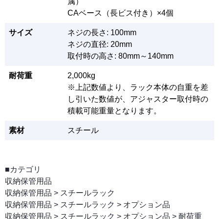
属）
CAベース（長ビス付き）×4個
サイズ
ネジの長さ: 100mm
ネジの直径: 20mm
取付時の高さ: 80mm～140mm
耐荷重
2,000kg
※上記数値より、ラック本体の自重を差
し引いた数値が、アジャスター取付時の
積載可能重量となります。
素材
スチール
■カテゴリ
収納保管用品
収納保管用品
>
スチールラック
収納保管用品
>
スチールラック
>
オプション品
収納保管用品
>
スチールラック
>
オプション品
>
耐荷重