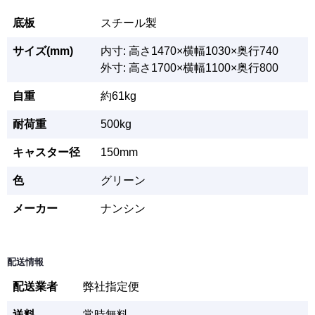
底板
スチール製
サイズ(mm)
内寸: 高さ1470×横幅1030×奥行740
外寸: 高さ1700×横幅1100×奥行800
自重
約61kg
耐荷重
500kg
キャスター径
150mm
色
グリーン
メーカー
ナンシン
配送情報
配送業者
弊社指定便
送料
常時無料