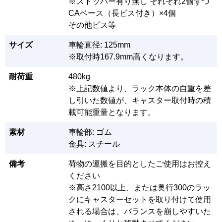
※ストッパー有り無し それぞれ2個ずつ
CAベース（長ビス付き）×4個
その他ビス等
サイズ
車輪直径: 125mm
※取付時167.9mm高くなります。
耐荷重
480kg
※上記数値より、ラック本体の自重を差
し引いた数値が、キャスター取付時の積
載可能重量となります。
素材
車輪部: ゴム
金具: スチール
備考
荷物の運搬を目的としたご使用はお控え
ください
※高さ2100以上、または奥行300のラッ
クにキャスターセットを取り付けて使用
される場合は、バランスを崩しやすいた