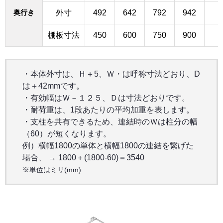
奥行き
外寸
492
642
792
942
棚板寸法
450
600
750
900
・本体外寸は、Ｈ＋5、Ｗ・は呼称寸法どおり、D
は＋42mmです。
・有効幅はＷ－１２５、Ｄは寸法どおりです。
・耐荷重は、1段あたりの平均加重を表します。
・支柱を共有できるため、連結時のＷは柱分の幅
（60）が短くなります。
例）横幅1800の単体と横幅1800の連結を繋げた
場合、 → 1800＋(1800-60)＝3540
※単位はミリ(mm)