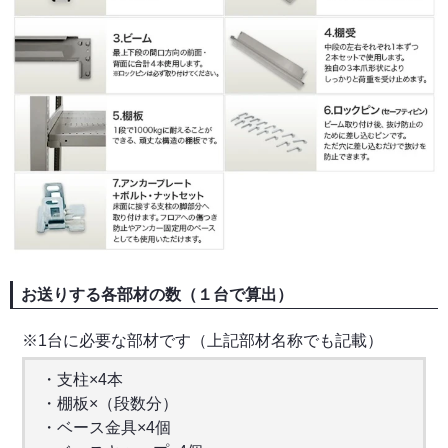
お送りする各部材の数（１台で算出）
※1台に必要な部材です（上記部材名称でも記載）
・支柱×4本
・棚板×（段数分）
・ベース金具×4個