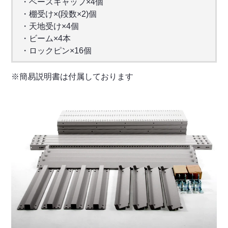
・ベースキャップ×4個
・棚受け×(段数×2)個
・天地受け×4個
・ビーム×4本
・ロックピン×16個
※簡易説明書は付属しております