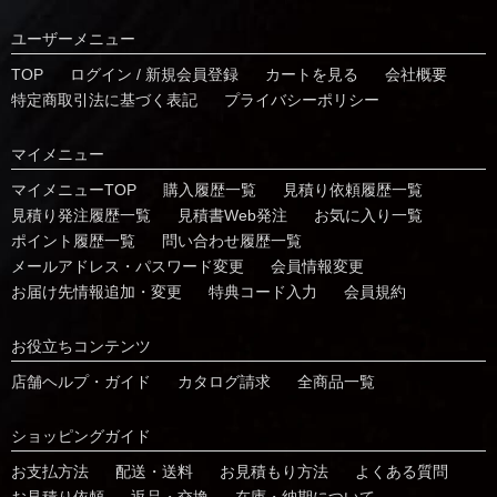
ユーザーメニュー
TOP
ログイン / 新規会員登録
カートを見る
会社概要
特定商取引法に基づく表記
プライバシーポリシー
マイメニュー
マイメニューTOP
購入履歴一覧
⾒積り依頼履歴⼀覧
⾒積り発注履歴⼀覧
見積書Web発注
お気に⼊り⼀覧
ポイント履歴⼀覧
問い合わせ履歴⼀覧
メールアドレス・パスワード変更
会員情報変更
お届け先情報追加・変更
特典コード⼊⼒
会員規約
お役⽴ちコンテンツ
店舗ヘルプ・ガイド
カタログ請求
全商品一覧
ショッピングガイド
お⽀払⽅法
配送・送料
お見積もり方法
よくある質問
お⾒積り依頼
返品・交換
在庫・納期について