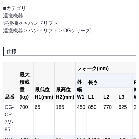
■カテゴリ
運搬機器
運搬機器
>
ハンドリフト
運搬機器
>
ハンドリフト
>
OGシリーズ
仕様
フォーク(mm)
最大
積載
外
内
長さ
量
最低位
最高位
幅
幅
品番
(kg)
H1(mm)
H2(mm)
W1
L1
L2
L3
W
OG-
700
65
185
450
850
770
625
2
CP-
7M-
85