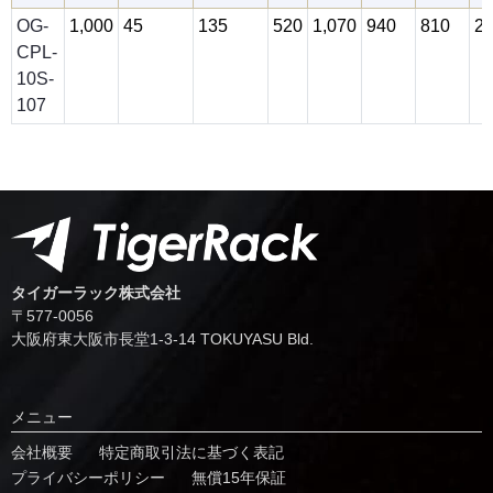
OG-
1,000
45
135
520
1,070
940
810
2
CPL-
10S-
107
タイガーラック株式会社
〒577-0056
⼤阪府東⼤阪市⻑堂1-3-14 TOKUYASU Bld.
メニュー
会社概要
特定商取引法に基づく表記
プライバシーポリシー
無償15年保証